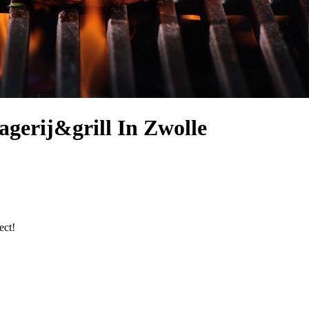
gerij&grill In Zwolle
ect!