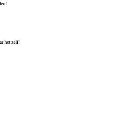
len!
r het zelf!