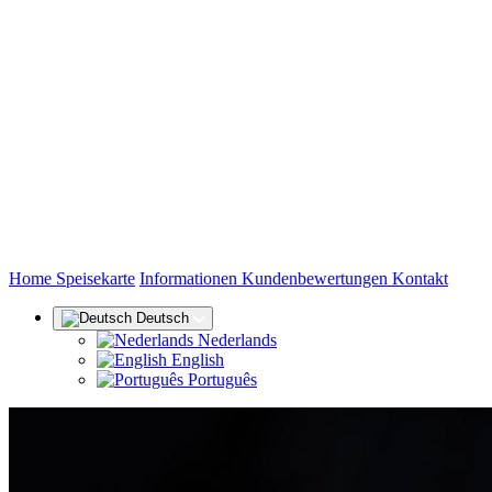
(aktuell)
Home
Speisekarte
Informationen
Kundenbewertungen
Kontakt
Deutsch
Nederlands
English
Português