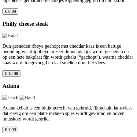
kipspies is gemarineerde stukjes kippendij gegrild op houtskool
€ 6.99
Philly cheese steak
Dun gesneden ribeye gechopt met cheddar kaas is een hartige
bereiding waarbij ribeye in zeer dunne plakjes wordt gesneden en
op een hete bakplaat fijn wordt gehakt (“gechopt”), waarna cheddar
kaas wordt toegevoegd en laat smelten door het vlees.
€ 13.99
Adana
Adana kebab is een pittig gerecht van gekruid, fijngehakt lamsvlees
dat stevig om een platte metalen spies wordt gevormd en boven
houtskool wordt gegrild.
€ 7.99